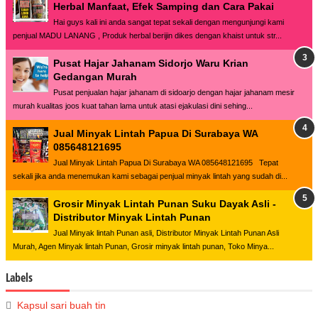
Herbal Manfaat, Efek Samping dan Cara Pakai
Hai guys kali ini anda sangat tepat sekali dengan mengunjungi kami
penjual MADU LANANG , Produk herbal berijin dikes dengan khaist untuk str...
Pusat Hajar Jahanam Sidorjo Waru Krian
Gedangan Murah
Pusat penjualan hajar jahanam di sidoarjo dengan hajar jahanam mesir
murah kualitas joos kuat tahan lama untuk atasi ejakulasi dini sehing...
Jual Minyak Lintah Papua Di Surabaya WA
085648121695
Jual Minyak Lintah Papua Di Surabaya WA 085648121695 Tepat
sekali jika anda menemukan kami sebagai penjual minyak lintah yang sudah di...
Grosir Minyak Lintah Punan Suku Dayak Asli -
Distributor Minyak Lintah Punan
Jual Minyak lintah Punan asli, Distributor Minyak Lintah Punan Asli
Murah, Agen Minyak lintah Punan, Grosir minyak lintah punan, Toko Minya...
Labels
Kapsul sari buah tin