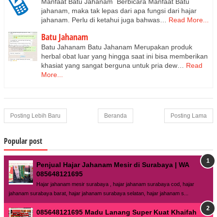
Manfaat Batu Jahanam Berbicara Manfaat Batu
jahanam, maka tak lepas dari apa fungsi dari hajar
jahanam. Perlu di ketahui juga bahwas…
Read More...
Batu Jahanam
Batu Jahanam Batu Jahanam Merupakan produk
herbal obat luar yang hingga saat ini bisa memberikan
khasiat yang sangat berguna untuk pria dew…
Read
More...
Posting Lebih Baru
Beranda
Posting Lama
Popular post
Penjual Hajar Jahanam Mesir di Surabaya | WA
085648121695
Hajar jahanam mesir surabaya , hajar jahanam surabaya cod, hajar
jahanam surabaya barat, hajar jahanam surabaya selatan, hajar jahanam s...
085648121695 Madu Lanang Super Kuat Khaifah