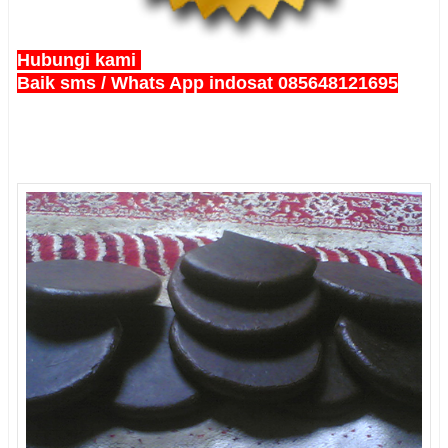
Hubungi kami
Baik sms / Whats App indosat 085648121695