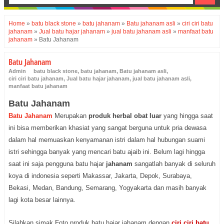
Home
»
batu black stone
»
batu jahanam
»
Batu jahanam asli
»
ciri ciri batu
jahanam
»
Jual batu hajar jahanam
»
jual batu jahanam asli
»
manfaat batu
jahanam
»
Batu Jahanam
Batu Jahanam
Admin
batu black stone
,
batu jahanam
,
Batu jahanam asli
,
ciri ciri batu jahanam
,
Jual batu hajar jahanam
,
jual batu jahanam asli
,
manfaat batu jahanam
Batu Jahanam
Batu Jahanam
Merupakan
produk herbal obat luar
yang hingga saat
ini bisa memberikan khasiat yang sangat berguna untuk pria dewasa
dalam hal memuaskan kenyamanan istri dalam hal hubungan suami
istri sehingga banyak yang mencari batu ajaib ini. Belum lagi hingga
saat ini saja pengguna batu hajar
jahanam
sangatlah banyak di seluruh
koya di indonesia seperti Makassar, Jakarta, Depok, Surabaya,
Bekasi, Medan, Bandung, Semarang, Yogyakarta dan masih banyak
lagi kota besar lainnya.
Silahkan simak Foto produk batu hajar jahanam dengan
ciri ciri batu