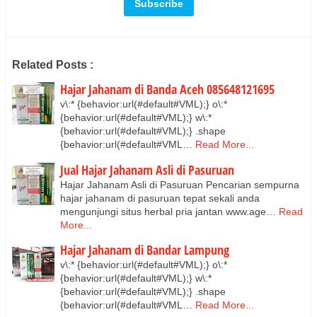
Related Posts :
Hajar Jahanam di Banda Aceh 085648121695
v\:* {behavior:url(#default#VML);} o\:*
{behavior:url(#default#VML);} w\:*
{behavior:url(#default#VML);} .shape
{behavior:url(#default#VML…
Read More...
Jual Hajar Jahanam Asli di Pasuruan
Hajar Jahanam Asli di Pasuruan Pencarian sempurna
hajar jahanam di pasuruan tepat sekali anda
mengunjungi situs herbal pria jantan www.age…
Read
More...
Hajar Jahanam di Bandar Lampung
v\:* {behavior:url(#default#VML);} o\:*
{behavior:url(#default#VML);} w\:*
{behavior:url(#default#VML);} .shape
{behavior:url(#default#VML…
Read More...