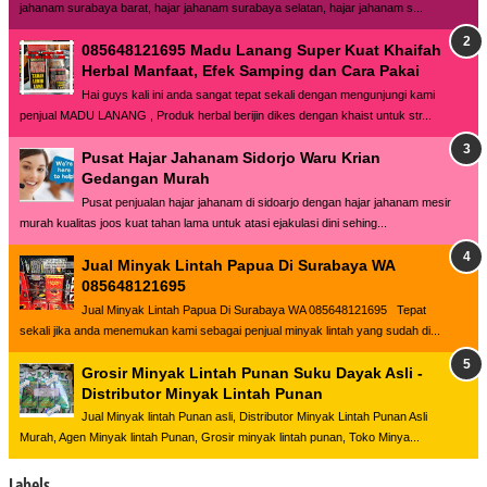
jahanam surabaya barat, hajar jahanam surabaya selatan, hajar jahanam s...
085648121695 Madu Lanang Super Kuat Khaifah
Herbal Manfaat, Efek Samping dan Cara Pakai
Hai guys kali ini anda sangat tepat sekali dengan mengunjungi kami
penjual MADU LANANG , Produk herbal berijin dikes dengan khaist untuk str...
Pusat Hajar Jahanam Sidorjo Waru Krian
Gedangan Murah
Pusat penjualan hajar jahanam di sidoarjo dengan hajar jahanam mesir
murah kualitas joos kuat tahan lama untuk atasi ejakulasi dini sehing...
Jual Minyak Lintah Papua Di Surabaya WA
085648121695
Jual Minyak Lintah Papua Di Surabaya WA 085648121695 Tepat
sekali jika anda menemukan kami sebagai penjual minyak lintah yang sudah di...
Grosir Minyak Lintah Punan Suku Dayak Asli -
Distributor Minyak Lintah Punan
Jual Minyak lintah Punan asli, Distributor Minyak Lintah Punan Asli
Murah, Agen Minyak lintah Punan, Grosir minyak lintah punan, Toko Minya...
Labels