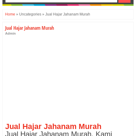
Home
»
Uncategories
»
Jual Hajar Jahanam Murah
Jual Hajar Jahanam Murah
Admin
Jual hajar jahanam murah, jual hajar jahanam murah di surabaya, grosir hajar
jahanam murah, toko hajar jahanam murah, toko grosir hajar jahanam termurah,
distributor hajar jahanam, supplier hajar jahanam murah, supplier hajar jahanam di
kota makasar, medan, balikpapan, samarinda, bontang, jakarta,
HAJAR JAHANAM
MURAH DI SURABAYA, toko herbal Hajar Jahanam Murah Jakarta JUAL Hajar
Jahanam murah Sidoarjo, agen Hajar Jahanam surabaya - bandung - bekasi - medan -
tangerang – depok - Gresik, semarang - palembang - makassar - tangerang selatan –
bogor - batam - pekanbaru - bandar lampung - malang - pasuruan - lamongan -
bojonegoro - jember - banyuwangi - kediri - banda aceh - palangkaraya - probolinggo -
banjarbaru
Jual Hajar Jahanam Murah
Jual Hajar Jahanam Murah. Kami