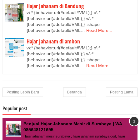
Hajar Jahanam di Bandung
v\:* {behavior:url(#default#VML);} o\:*
{behavior:url(#default#VML);} w\:*
{behavior:url(#default#VML);} .shape
{behavior:url(#default#VML…
Read More...
Hajar Jahanam di ambon
v\:* {behavior:url(#default#VML);} o\:*
{behavior:url(#default#VML);} w\:*
{behavior:url(#default#VML);} .shape
{behavior:url(#default#VML…
Read More...
Posting Lebih Baru
Beranda
Posting Lama
Popular post
Penjual Hajar Jahanam Mesir di Surabaya | WA
085648121695
Hajar jahanam mesir surabaya , hajar jahanam surabaya cod, hajar