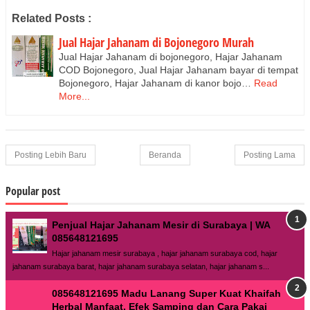
Related Posts :
Jual Hajar Jahanam di Bojonegoro Murah
Jual Hajar Jahanam di bojonegoro, Hajar Jahanam
COD Bojonegoro, Jual Hajar Jahanam bayar di tempat
Bojonegoro, Hajar Jahanam di kanor bojo…
Read
More...
Posting Lebih Baru
Beranda
Posting Lama
Popular post
Penjual Hajar Jahanam Mesir di Surabaya | WA
085648121695
Hajar jahanam mesir surabaya , hajar jahanam surabaya cod, hajar
jahanam surabaya barat, hajar jahanam surabaya selatan, hajar jahanam s...
085648121695 Madu Lanang Super Kuat Khaifah
Herbal Manfaat, Efek Samping dan Cara Pakai