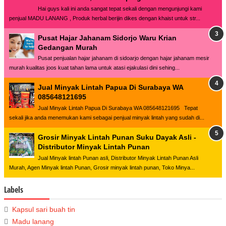
Hai guys kali ini anda sangat tepat sekali dengan mengunjungi kami
penjual MADU LANANG , Produk herbal berijin dikes dengan khaist untuk str...
Pusat Hajar Jahanam Sidorjo Waru Krian
Gedangan Murah
Pusat penjualan hajar jahanam di sidoarjo dengan hajar jahanam mesir
murah kualitas joos kuat tahan lama untuk atasi ejakulasi dini sehing...
Jual Minyak Lintah Papua Di Surabaya WA
085648121695
Jual Minyak Lintah Papua Di Surabaya WA 085648121695 Tepat
sekali jika anda menemukan kami sebagai penjual minyak lintah yang sudah di...
Grosir Minyak Lintah Punan Suku Dayak Asli -
Distributor Minyak Lintah Punan
Jual Minyak lintah Punan asli, Distributor Minyak Lintah Punan Asli
Murah, Agen Minyak lintah Punan, Grosir minyak lintah punan, Toko Minya...
Labels
Kapsul sari buah tin
Madu lanang