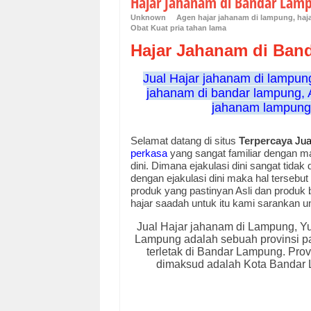
Hajar Jahanam di Bandar Lam
Unknown
Agen hajar jahanam di lampung
,
haj
Obat Kuat pria tahan lama
Hajar Jahanam di Ban
Jual Hajar jahanam di lampung
jahanam di bandar lampung, A
jahanam lampung,
Selamat datang di situs
Terpercaya
Jua
perkasa
yang sangat familiar dengan ma
dini. Dimana ejakulasi dini sangat tida
dengan ejakulasi dini maka hal tersebut
produk yang pastinyan Asli dan produk
hajar saadah untuk itu kami sarankan un
Jual Hajar jahanam di Lampung, Yu
Lampung adalah sebuah provinsi pal
terletak di Bandar Lampung. Prov
dimaksud adalah Kota Bandar 