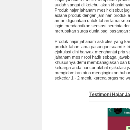
sudah sangat di ketehui akan khasiatny
Produk hajar jahanam mesir disebut ju
adlaha produk dengan jaminan produk as
aman digunakan untuk tahan lama sebag
ingin mendapatkan sensasi bercinta de
merupakan surga dunia bagi pasangan s
Produk hajar jahanam asli oles yang ka
produk tahan lama pasangan suami istr
ejakulasi dini banyak menghantui pria 
jahanam mesir rool hadir sebagai jawa
khususnya demi membahagiakan dan ke
keluarga anda hancur akibat ejakulasi 
mengidamkan atua menginginkan hubung
sekedar 1 - 2 menit, karena orgasme wa
Testimoni Hajar J