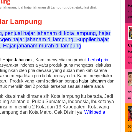
pung
Ha
ar jahanam
,
jual hajar jahanam di Lampung
,
obat ejakulasi dini
,
su
ja
dar Lampung
, penjual hajar jahanam di kota lampung, hajar
gen hajar jahanam di lampung, Supplier hajar
C
 Hajar jahanam murah di lampung
Ha
me
l Hajar Jahanam
, Kami menyediakan produk
herbal pria
her
syarakat indonesia yaitu produk guna mengatasi ejakulasi
k diinginkan oleh pria dewasa yang sudah menikah karena
 akan menjadikan pria tidak percaya diri. Kami menyediakn
 baru. Produk yang kami sediakan berupa
hajar jahanam
dan
tuk memilih dari 2 produk tersebut sesuai selera anda
de
k kita simak dimana sih Kota lampung itu berada, Jadi
tah
ing selatan di Pulau Sumatera, Indonesia, Ibukotanya
insi ini memilki 2 Kota dan 13 Kabupaten. Kota yang
Lampung dan Kota Metro. Cek Disini ya
Wikipedia
08