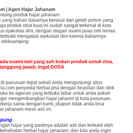
am | Agen Hajar Jahanam
entang produk hajar jahanam
 yang bahan dasarnya berasal dari getah pohon yang
a produk obat kuat ini sudah sangat terkenal di kota
 ejakulasi dini, dengan slogan suami puas istri lemas.
terbukti mengatasi ejekulasi dini karena bahannya
a efeksamping
da suami istri yang sah bukan produk untuk zina,
s tanggung jawab, ingat DOSA
i pasuruan tepat sekali anda mengunjungi situs
ia.com penyedia herbal pria dengan keaslian dan stok
buka ke agenan yang terbuka lebar untuk anda pakah
ngin mengembangkan hajar jahanm di kota pasuruan,
ekerja sama dengan kami, jikapun tidak anda bisa
 jahanam mesir asli ini.
mpung
gan hajar yang pastinya adalah asli dan terbukti oleh
ehebatan herbal hajar jahanam, dan bila anda ingin