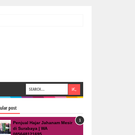
ular post
Penjual Hajar Jahanam Mesir
di Surabaya | WA
085648121695