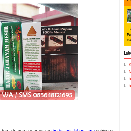
ka
Ju
Pu
mi
Lab
K
M
h
h
k turun temurun merupakan
herbal pria tahan lama
sehingga