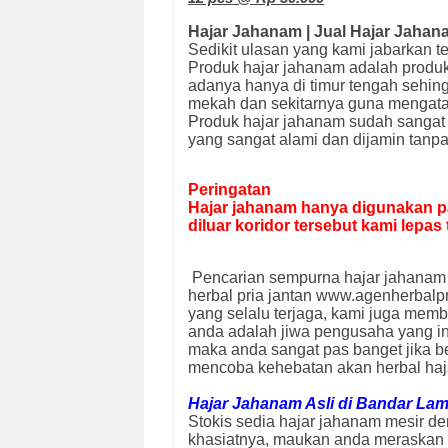
Hajar Jahanam | Jual Hajar Jahan
Sedikit ulasan yang kami jabarkan t
Produk hajar jahanam adalah produk
adanya hanya di timur tengah sehingg
mekah dan sekitarnya guna mengatasi
Produk hajar jahanam sudah sangat 
yang sangat alami dan dijamin tanp
Peringatan
Hajar jahanam hanya digunakan pa
diluar koridor tersebut kami lepa
Pencarian sempurna hajar jahanam d
herbal pria jantan www.agenherbalpr
yang selalu terjaga, kami juga mem
anda adalah jiwa pengusaha yang i
maka anda sangat pas banget jika b
mencoba kehebatan akan herbal hajar
Hajar Jahanam Asli di Bandar La
Stokis sedia hajar jahanam mesir den
khasiatnya, maukan anda meraskan k