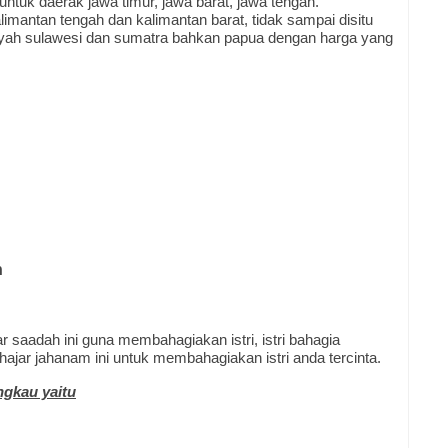
ntuk daerak jawa timur, jawa barat, jawa tengah.
alimantan tengah dan kalimantan barat, tidak sampai disitu
ayah sulawesi dan sumatra bahkan papua dengan harga yang
h
r saadah ini guna membahagiakan istri, istri bahagia
hajar jahanam ini untuk membahagiakan istri anda tercinta.
ngkau yaitu