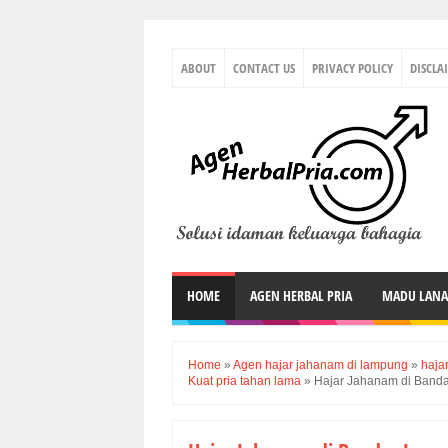
ABOUT
CONTACT US
PRIVACY POLICY
DISCLA
HOME
AGEN HERBAL PRIA
MADU LAN
Home
»
Agen hajar jahanam di lampung
»
haja
Kuat pria tahan lama
»
Hajar Jahanam di Band