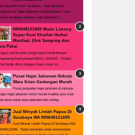
jar jahanam mesir surabaya , hajar jahanam
rabaya cod, hajar jahanam surabaya barat, hajar
hanam surabaya selatan, hajar jahanam s...
085648121695 Madu Lanang
Super Kuat Khaifah Herbal
Manfaat, Efek Samping dan
ara Pakai
i guys kali ini anda sangat tepat sekali dengan
ngunjungi kami penjual MADU LANANG , Produk
bal berijin dikes dengan khaist untuk str...
Pusat Hajar Jahanam Sidorjo
Waru Krian Gedangan Murah
Pusat penjualan hajar jahanam di sidoarjo
ngan hajar jahanam mesir murah kualitas joos kuat
an lama untuk atasi ejakulasi dini sehing...
Jual Minyak Lintah Papua Di
Surabaya WA 085648121695
Jual Minyak Lintah Papua Di Surabaya WA
5648121695 Tepat sekali jika anda menemukan