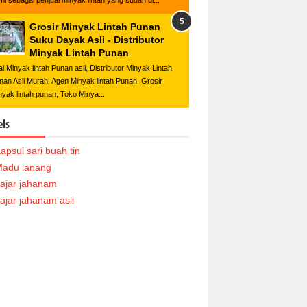
mi sebagai penjual minyak lintah yang sudah di...
Grosir Minyak Lintah Punan
Suku Dayak Asli - Distributor
Minyak Lintah Punan
al Minyak lintah Punan asli, Distributor Minyak Lintah
nan Asli Murah, Agen Minyak lintah Punan, Grosir
nyak lintah punan, Toko Minya...
els
apsul sari buah tin
adu lanang
ajar jahanam
ajar jahanam asli