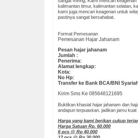
sangat miring, Kami mencari keagenan u
kalimantan timur, kalimantan selatan, k
kami juga mencari keagenan untuk wil
pastinya sangat bersahabat.
Format Pemesanan
Pemesanan Hajar Jahanam
Pesan hajar jahanam
Jumlah :
Penerima:
Alamat lengkap:
Kota:
No Hp:
Transfer ke Bank BCA/BNI Syaria
Kirim Sms Ke 085648121695
Buktikan khasiat hajar jahanam dan haja
andapun terpuaskan. jadikan jamu kuat 
Harga yang kami berikan cukup terja
Harga Satuan Rp. 60.000
6 pcs @ Rp 40.000
12 pcs @ Rp 30.000