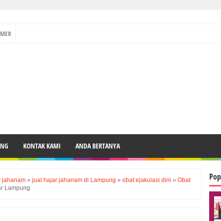
IMER
ANG
KONTAK KAMI
ANDA BERTANYA
Pop
r jahanam
»
jual hajar jahanam di Lampung
»
obat ejakulasi dini
»
Obat
ar Lampung