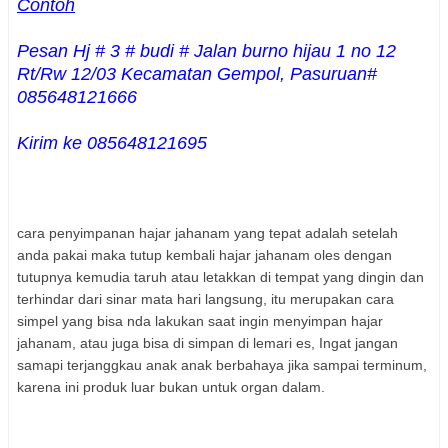
Contoh
Pesan Hj # 3 # bud
i # Jalan burno hijau 1 no 12
R
t/Rw
12/03 Kecamatan Gempol, Pasuruan#
085648121666
Kirim ke 085648121695
cara penyimpanan hajar jahanam yang tepat adalah setelah
anda pakai maka tutup kembali hajar jahanam oles dengan
tutupnya kemudia taruh atau letakkan di tempat yang dingin dan
terhindar dari sinar
mata hari langsung
, itu merupakan cara
simpel yang bisa nda lakukan saat ingin menyimpan hajar
jahanam, atau juga bisa di simpan di lemari es, Ingat jangan
samapi terjanggkau anak anak berbahaya jika sampai terminum,
karena ini produk
luar bukan
untuk
organ dalam
.