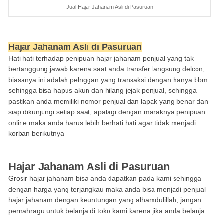
Jual Hajar Jahanam Asli di Pasuruan
Hajar Jahanam Asli di Pasuruan
H
ati hati terhadap penipuan hajar jahanam penjual yang tak
bertanggung jawab karena saat anda trans
fer langsung de
lcon
,
biasanya ini adalah pelnggan yang transaksi dengan hanya bbm
sehingga bisa hapus akun dan hilang je
jak penjual, sehingga
pastikan anda memiliki nomor penjual dan lapak yang benar dan
siap dikunjung
i setiap saat,
apal
agi dengan maraknya
penipuan
o
nline maka anda harus lebih ber
hati hati agar tidak menjadi
korban berikut
nya
Hajar Jahanam Asli di Pasuruan
Grosir hajar jahana
m
bisa anda dapatkan pada kami sehingga
dengan harga yang terjangkau maka anda bisa menjadi penjual
hajar jahanam dengan keuntungan yang alhamdulillah, jangan
pernahragu untuk belanja di toko kami
karena jika anda belanja