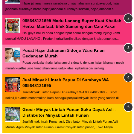
Hajar jahanam mesir surabaya , hajar jahanam surabaya cod, hajar
jahanam surabaya barat, hajar jahanam surabaya selatan, hajar jahanam s...
085648121695 Madu Lanang Super Kuat Khaifah
Herbal Manfaat, Efek Samping dan Cara Pakai
Hai guys kali ini anda sangat tepat sekali dengan mengunjungi kami
penjual MADU LANANG , Produk herbal berijin dikes dengan khaist untuk str...
Pusat Hajar Jahanam Sidorjo Waru Krian
Gedangan Murah
Pusat penjualan hajar jahanam di sidoarjo dengan hajar jahanam mesir
murah kualitas joos kuat tahan lama untuk atasi ejakulasi dini sehing...
Jual Minyak Lintah Papua Di Surabaya WA
085648121695
Jual Minyak Lintah Papua Di Surabaya WA 085648121695 Tepat
sekali jika anda menemukan kami sebagai penjual minyak lintah yang sudah di...
Grosir Minyak Lintah Punan Suku Dayak Asli -
Distributor Minyak Lintah Punan
Jual Minyak lintah Punan asli, Distributor Minyak Lintah Punan Asli
Murah, Agen Minyak lintah Punan, Grosir minyak lintah punan, Toko Minya...