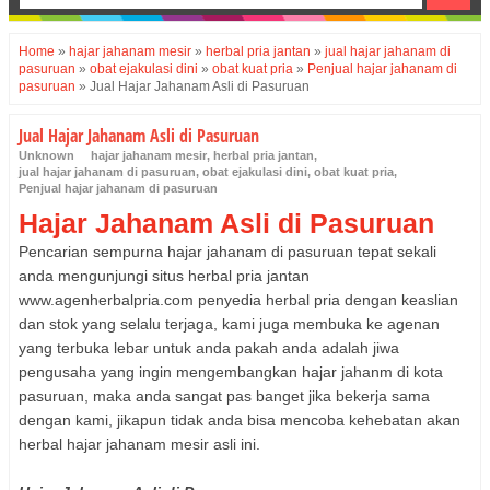
Home
»
hajar jahanam mesir
»
herbal pria jantan
»
jual hajar jahanam di
pasuruan
»
obat ejakulasi dini
»
obat kuat pria
»
Penjual hajar jahanam di
pasuruan
»
Jual Hajar Jahanam Asli di Pasuruan
Jual Hajar Jahanam Asli di Pasuruan
Unknown
hajar jahanam mesir
,
herbal pria jantan
,
jual hajar jahanam di pasuruan
,
obat ejakulasi dini
,
obat kuat pria
,
Penjual hajar jahanam di pasuruan
Hajar Jahanam Asli di Pasuruan
Pencarian sempurna hajar jahanam di pasuruan tepat sekali
anda mengunjungi situs herbal pria jantan
www.agenherbalpria.com penyedia herbal pria dengan keaslian
dan stok yang selalu terjaga, kami juga membuka ke agenan
yang terbuka lebar untuk anda pakah anda adalah jiwa
pengusaha yang ingin mengembangkan hajar jahanm di kota
pasuruan, maka anda sangat pas banget jika bekerja sama
dengan kami, jikapun tidak anda bisa mencoba kehebatan akan
herbal hajar jahanam mesir asli ini.