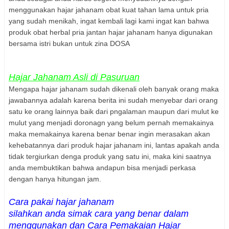
menggunakan hajar jahanam obat kuat tahan lama untuk p
ria
yang s
udah menikah, ingat kembali lagi kami ingat ka
n
bahw
a
produk obat herbal pria jant
an hajar jahanam hanya digunakan
bersama istri bukan untuk zina
DOSA
Hajar Jahanam Asli di Pasuruan
Mengapa hajar jahanam sudah dikenali oleh banyak orang maka
jawabannya adalah karena berita ini sudah menyebar dari orang
satu ke o
rang lainnya baik dari p
ngalaman maupun dari mulut ke
mulut
yang m
enjadi doronagn yang belum pernah memakainya
maka memakainya karena benar benar ingin merasakan akan
kehebatannya dari produk hajar jahanam ini, lantas apakah anda
tidak tergiurkan denga produk yang satu ini, maka kini saatnya
anda membuktikan bahwa andapun bisa menjadi perkasa
dengan hanya hitungan jam.
C
ara pakai hajar jahana
m
silahkan anda simak cara yang benar dalam
menggunakan dan Cara Pemakaian Hajar