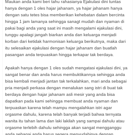
Maukan anda kami beri tahu rahasianya Ejakulasi dini tuntas
hanya dengan 1 oles hajar jahanam, ya hajar jahanam hanya
dengan satu tet
es bisa member
ikan kehebatan dalam bercinta
hingga 1 jam laman
ya sehingga sanagt mudah dan nyaman di
pakai bagi anda yang saat in
i masih menga
lami ejakulasi dini,
tunggu apa
la
gi jangah biarkan and
a dan keluarga menjadi
korban dari ketidak
harmonisan keluarga berikutnya,
maka dari
itu selesaikan ejakulasi dengan hajar jahanam dan buatlah
pasangan anda terpuas
ka
n hingga terkapa
r tak berdaya
.
Apakah hanya dengan 1 oles sudah mengatasi ejakulasi dini
, ya
sangat b
enar dan anda harus membuk
tikannya sehingga anda
bisa kembali menjadi jantan tak terkalahkan, mari anda s
ebagai
pria menjadi perkasa dengan menalukan sang istri di buat tak
berdaya dengan hajar jahanam asli mesir yang anda bisa
dapatkan pada kami sehingga membuat anda nya
man
dan
terpuaskan karena telah mampu mengalahkan i
stri agar
orgasme dahu
lu, karena telah banyak terjadi bahwa ternyata
wanita itu tahan lama dan laki lakilah yang sa
m
pai dahulu atau
orgasme terlebih
dahulu sehingga akan sangat mengganggu
anda sebagai anda haru
s segera menyudahinya dengan