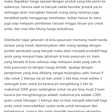
maka d
apatkan harga spesial dengan
produk yang kita jamin ke
asliannya, karena saat ini banyak sekali beredar produk pa;su
sehingga akan merugikan banyak orang yang nantinya juga
berakibat pada menggangu kesehata
n, b
ukan hanya itu kami
juga siap melayani pembelian ratusan hingga
rib
uan pcs untuk
anda, dan mari kita hitung harga
terba
iknya
D
istributor hajar jahanam di kota pasuruan memang masih tanda
tanaya yang masih dipertanyakan oleh orang
apalagi dengan
jumlah pe
nduduk yang banyak maka akan m
enjadi produktif bagi
anda yang menjual hajar
jahanam di kota pasuruan ini, kami
yang berada di kota sidoarjo siap melayani anda yang ada di
kota pasuruan ini d
engan har
ga terbaik, apalagi dengan
pengiriman yang bisa
dibilang sangat terjangkau
yai
tu
hanya 9
ribu untuk 1 kilonya via jnt dan untuk 1 kil
o bisa muat sekitar 2
setengah lusin untuk jnt karena jnt mengihitung 1 kilo itu
maksimal 1000 gram sedangkan untuk via jne bisa muat 3 lusin
karena jn
e menghitungnya adalah m
a
ksimal jne ad
alah 1300
gram untuk hitungan 1 kilonya dan ini bisa menjadi alternatif bagi
anda untuk memudah
kan usaha anda untuk kemajuan dan
kebai
kannya, namun jika anda memiliki pengiriman ekspedisi