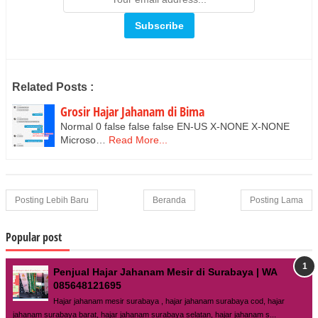
Related Posts :
Grosir Hajar Jahanam di Bima
Normal 0 false false false EN-US X-NONE X-NONE
Microso…
Read More...
Posting Lebih Baru
Beranda
Posting Lama
Popular post
Penjual Hajar Jahanam Mesir di Surabaya | WA
085648121695
Hajar jahanam mesir surabaya , hajar jahanam surabaya cod, hajar
jahanam surabaya barat, hajar jahanam surabaya selatan, hajar jahanam s...