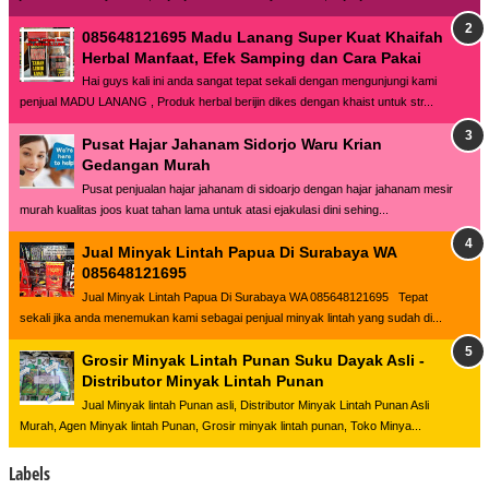
085648121695 Madu Lanang Super Kuat Khaifah
Herbal Manfaat, Efek Samping dan Cara Pakai
Hai guys kali ini anda sangat tepat sekali dengan mengunjungi kami
penjual MADU LANANG , Produk herbal berijin dikes dengan khaist untuk str...
Pusat Hajar Jahanam Sidorjo Waru Krian
Gedangan Murah
Pusat penjualan hajar jahanam di sidoarjo dengan hajar jahanam mesir
murah kualitas joos kuat tahan lama untuk atasi ejakulasi dini sehing...
Jual Minyak Lintah Papua Di Surabaya WA
085648121695
Jual Minyak Lintah Papua Di Surabaya WA 085648121695 Tepat
sekali jika anda menemukan kami sebagai penjual minyak lintah yang sudah di...
Grosir Minyak Lintah Punan Suku Dayak Asli -
Distributor Minyak Lintah Punan
Jual Minyak lintah Punan asli, Distributor Minyak Lintah Punan Asli
Murah, Agen Minyak lintah Punan, Grosir minyak lintah punan, Toko Minya...
Labels