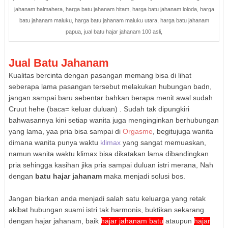
jahanam halmahera, harga batu jahanam hitam, harga batu jahanam loloda, harga
batu jahanam maluku, harga batu jahanam maluku utara, harga batu jahanam
papua, jual batu hajar jahanam 100 asli,
Jual Batu Jahanam
Kualitas bercinta dengan pasangan memang bisa di lihat
seberapa lama pasangan tersebut melakukan hubungan badn,
jangan sampai baru sebentar bahkan berapa menit awal sudah
Cruut hehe (baca= keluar duluan) . Sudah tak dipungkiri
bahwasannya kini setiap wanita juga menginginkan berhubungan
yang lama, yaa pria bisa sampai di
Orgasme
, begitujuga wanita
dimana wanita punya waktu
klimax
yang sangat memuaskan,
namun wanita waktu klimax bisa dikatakan lama dibandingkan
pria sehingga kasihan jika pria sampai duluan istri merana, Nah
dengan
batu hajar jahanam
maka menjadi solusi bos.
Jangan biarkan anda menjadi salah satu keluarga yang retak
akibat hubungan suami istri tak harmonis, buktikan sekarang
dengan hajar jahanam, baik
hajar jahanam batu
ataupun
hajar