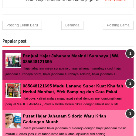
Posting Lebih Baru
Beranda
Posting Lama
Popular post
Penjual Hajar Jahanam Mesir di Surabaya | WA
085648121695
Hajar jahanam mesir surabaya , hajar jahanam surabaya cod, hajar
jahanam surabaya barat, hajar jahanam surabaya selatan, hajar jahanam s...
085648121695 Madu Lanang Super Kuat Khaifah
Herbal Manfaat, Efek Samping dan Cara Pakai
Hai guys kali ini anda sangat tepat sekali dengan mengunjungi kami
penjual MADU LANANG , Produk herbal berijin dikes dengan khaist untuk str...
Pusat Hajar Jahanam Sidorjo Waru Krian
Gedangan Murah
Pusat penjualan hajar jahanam di sidoarjo dengan hajar jahanam mesir
murah kualitas joos kuat tahan lama untuk atasi ejakulasi dini sehing...