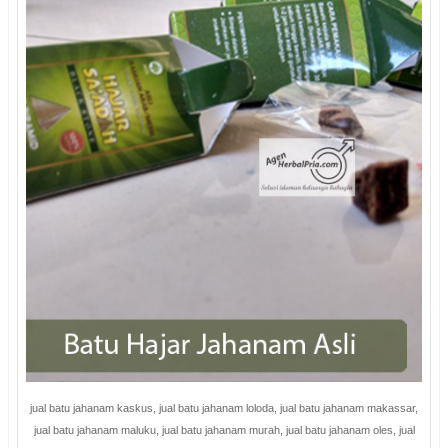
jual batu jahanam kaskus, jual batu jahanam loloda, jual batu jahanam makassar,
jual batu jahanam maluku, jual batu jahanam murah, jual batu jahanam oles, jual