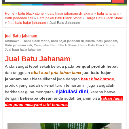
Home
»
batu black stone
»
batu hajar jahanam di jakarta
»
batu jahanam
»
Batu jahanam asli
»
Cara pakai Batu Black Stone
»
Harga Batu Black Stone
»
Jual batu hajar jahanam
»
Jual Batu Jahanam
Jual Batu Jahanam
Unknown
batu black stone
,
batu hajar jahanam di jakarta
,
batu jahanam
,
Batu jahanam asli
,
Cara pakai Batu Black Stone
,
Harga Batu Black Stone
,
Jual batu hajar jahanam
Jual Batu Jahanam
Anda sangat tepat sekali berada pada
penjual produk hebat
dan unggulan
obat kuat pria tahan lama
jual batu hajar
jahanam
atau biasa dikenal juga dengan
batu black stone
,
produk yang sudah dikenal turun temurun ini juga sangatlah
ejakulasi dini
berkhasiat guna mengatasi
, karena hanya
dengan
beberapa olesan
anda sudah terjamin bisa
tahan lama
dan puas melayani istri tercinta.