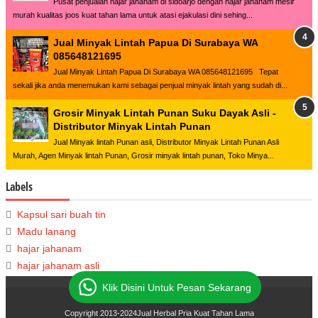
Pusat penjualan hajar jahanam di sidoarjo dengan hajar jahanam mesir
murah kualitas joos kuat tahan lama untuk atasi ejakulasi dini sehing...
Jual Minyak Lintah Papua Di Surabaya WA
085648121695
Jual Minyak Lintah Papua Di Surabaya WA 085648121695 Tepat
sekali jika anda menemukan kami sebagai penjual minyak lintah yang sudah di...
Grosir Minyak Lintah Punan Suku Dayak Asli -
Distributor Minyak Lintah Punan
Jual Minyak lintah Punan asli, Distributor Minyak Lintah Punan Asli
Murah, Agen Minyak lintah Punan, Grosir minyak lintah punan, Toko Minya...
Labels
Kapsul sari buah tin
Madu lanang
hajar jahanam
hajar jahanam asli
Klik Disini Untuk Pesan Sekarang
Copyright 2013-2024
Jual Herbal Pria Kuat Tahan Lama