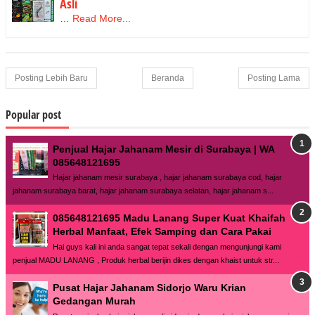
Asli
…
Read More...
Posting Lebih Baru
Beranda
Posting Lama
Popular post
Penjual Hajar Jahanam Mesir di Surabaya | WA
085648121695
Hajar jahanam mesir surabaya , hajar jahanam surabaya cod, hajar
jahanam surabaya barat, hajar jahanam surabaya selatan, hajar jahanam s...
085648121695 Madu Lanang Super Kuat Khaifah
Herbal Manfaat, Efek Samping dan Cara Pakai
Hai guys kali ini anda sangat tepat sekali dengan mengunjungi kami
penjual MADU LANANG , Produk herbal berijin dikes dengan khaist untuk str...
Pusat Hajar Jahanam Sidorjo Waru Krian
Gedangan Murah