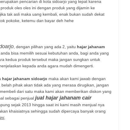
erupakan pencarian di kota sidoarjo yang tepat karena
 produk oles oles ini dengan produk yang dijamin ke
 jika tak asli maka uang kembali, enak bukan sudah dekat
k tok pokoke, ketemu dan bayar deh hehe
doarjo
, dengan pilihan yang ada 2, yaitu
hajar jahanam
 anda bisa memilih sesuai kebutuhan anda, bagi anda yang
tara kedua produk tersebut maka jangan sungkan untuk
menjelaskan kepada anda agara mudah dimengerti.
ga
hajar jahanam sidoarjo
maka akan kami jawab dengan
a belah pihak akan tidak ada yang merasa dirugikan, jangan
a membeli dari satu maka kami akan memberikan diskon yang
jual hajar jahanam cair
nal sebagai penjual
pung sejak 2013 hingga saat ini kami masih menjual nya
akan khaisiatnya sehingga sudah dipercaya banyak orang
ini
,