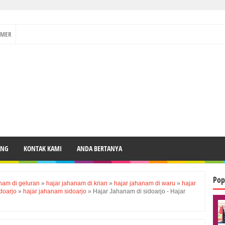
IMER
ANG
KONTAK KAMI
ANDA BERTANYA
Pop
nam di geluran
»
hajar jahanam di krian
»
hajar jahanam di waru
»
hajar
doarjo
»
hajar jahanam sidoarjo
»
Hajar Jahanam di sidoarjo - Hajar