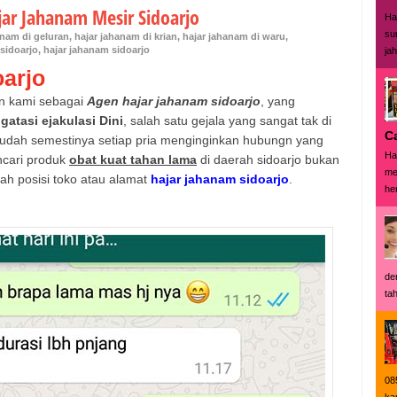
jar Jahanam Mesir Sidoarjo
Ha
su
anam di geluran
,
hajar jahanam di krian
,
hajar jahanam di waru
,
 sidoarjo
,
hajar jahanam sidoarjo
ja
oarjo
an kami sebagai
Agen hajar jahanam sidoarjo
, yang
atasi ejakulasi Dini
, salah satu gejala yang sangat tak di
C
 sudah semestinya setiap pria menginginkan hubungn yang
Ha
ncari produk
obat kuat tahan lama
di daerah sidoarjo bukan
me
ah posisi toko atau alamat
hajar jahanam sidoarjo
.
her
de
tah
08