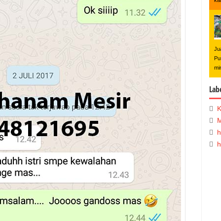
ka
Ju
Pu
mi
Lab
K
M
h
h