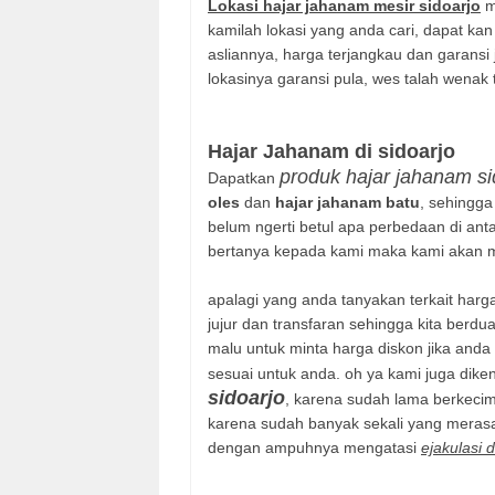
Lokasi hajar jahanam mesir sidoarjo
m
kamilah lokasi yang anda cari, dapat kan
asliannya, harga terjangkau dan garansi
lokasinya garansi pula, wes talah wena
Hajar Jahanam di sidoarjo
produk hajar jahanam si
Dapatkan
oles
dan
hajar jahanam batu
, sehingga
belum ngerti betul apa perbedaan di an
bertanya kepada kami maka kami akan 
apalagi yang anda tanyakan terkait har
jujur dan transfaran sehingga kita berdu
malu untuk minta harga diskon jika and
sesuai untuk anda. oh ya kami juga dike
sidoarjo
, karena sudah lama berkecim
karena sudah banyak sekali yang meras
dengan ampuhnya mengatasi
ejakulasi d