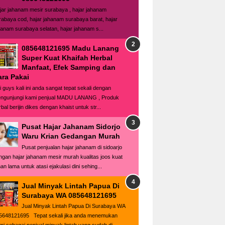
jar jahanam mesir surabaya , hajar jahanam
rabaya cod, hajar jahanam surabaya barat, hajar
hanam surabaya selatan, hajar jahanam s...
085648121695 Madu Lanang
Super Kuat Khaifah Herbal
Manfaat, Efek Samping dan
ara Pakai
i guys kali ini anda sangat tepat sekali dengan
ngunjungi kami penjual MADU LANANG , Produk
bal berijin dikes dengan khaist untuk str...
Pusat Hajar Jahanam Sidorjo
Waru Krian Gedangan Murah
Pusat penjualan hajar jahanam di sidoarjo
ngan hajar jahanam mesir murah kualitas joos kuat
an lama untuk atasi ejakulasi dini sehing...
Jual Minyak Lintah Papua Di
Surabaya WA 085648121695
Jual Minyak Lintah Papua Di Surabaya WA
5648121695 Tepat sekali jika anda menemukan