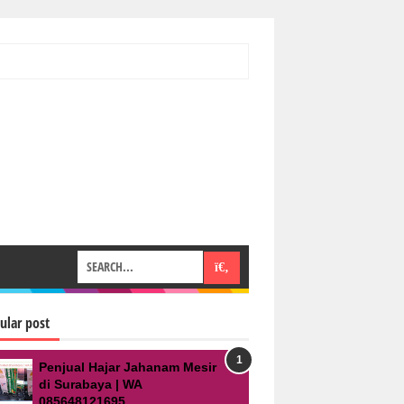
ular post
Penjual Hajar Jahanam Mesir
di Surabaya | WA
085648121695