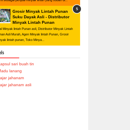
mi sebagai penjual minyak lintah yang sudah di...
Grosir Minyak Lintah Punan
Suku Dayak Asli - Distributor
Minyak Lintah Punan
al Minyak lintah Punan asli, Distributor Minyak Lintah
nan Asli Murah, Agen Minyak lintah Punan, Grosir
nyak lintah punan, Toko Minya...
els
apsul sari buah tin
adu lanang
ajar jahanam
ajar jahanam asli