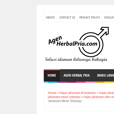
ABOUT
CONTACT US
PRIVACY POLICY
DISCLA
HOME
AGEN HERBAL PRIA
MADU LAN
Home
»
Hajar jahanam di buduran
»
hajar jaha
jahanam mesir sidoarjo
»
hajar jahanam oles si
Jahanam Mesir Sidoarjo