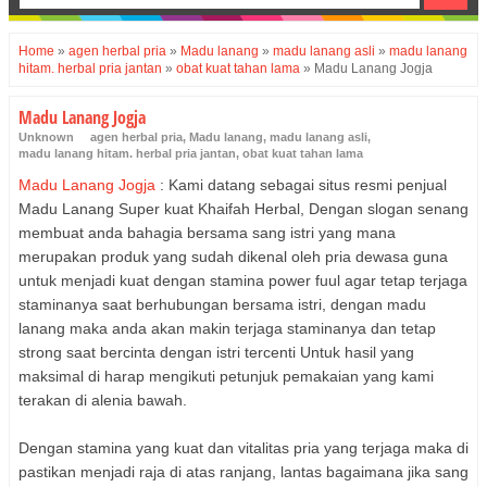
Home
»
agen herbal pria
»
Madu lanang
»
madu lanang asli
»
madu lanang
hitam. herbal pria jantan
»
obat kuat tahan lama
»
Madu Lanang Jogja
Madu Lanang Jogja
Unknown
agen herbal pria
,
Madu lanang
,
madu lanang asli
,
madu lanang hitam. herbal pria jantan
,
obat kuat tahan lama
Madu Lanang Jogja
: Kami datang sebagai situs resmi penjual
Madu Lanang Super kuat Khaifah Herbal, Dengan slogan senang
membuat anda bahagia bersama sang istri yang mana
merupakan produk yang sudah dikenal oleh pria dewasa guna
untuk menjadi kuat dengan stamina power fuul agar tetap terjaga
staminanya saat berhubungan bersama istri, dengan madu
lanang maka anda akan makin terjaga staminanya dan tetap
strong saat bercinta dengan istri tercenti Untuk hasil yang
maksimal di harap mengikuti petunjuk pemakaian yang kami
terakan di alenia bawah.
Dengan stamina yang kuat dan vitalitas pria yang terjaga maka di
pastikan menjadi raja di atas ranjang, lantas bagaimana jika sang