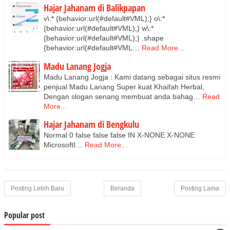
Hajar Jahanam di Balikpapan
v\:* {behavior:url(#default#VML);} o\:*
{behavior:url(#default#VML);} w\:*
{behavior:url(#default#VML);} .shape
{behavior:url(#default#VML…
Read More...
Madu Lanang Jogja
Madu Lanang Jogja : Kami datang sebagai situs resmi
penjual Madu Lanang Super kuat Khaifah Herbal,
Dengan slogan senang membuat anda bahag…
Read
More...
Hajar Jahanam di Bengkulu
Normal 0 false false false IN X-NONE X-NONE
MicrosoftI…
Read More...
Posting Lebih Baru
Beranda
Posting Lama
Popular post