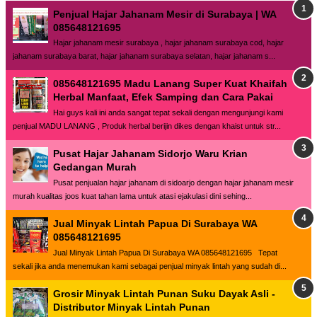
Penjual Hajar Jahanam Mesir di Surabaya | WA
085648121695
Hajar jahanam mesir surabaya , hajar jahanam surabaya cod, hajar
jahanam surabaya barat, hajar jahanam surabaya selatan, hajar jahanam s...
085648121695 Madu Lanang Super Kuat Khaifah
Herbal Manfaat, Efek Samping dan Cara Pakai
Hai guys kali ini anda sangat tepat sekali dengan mengunjungi kami
penjual MADU LANANG , Produk herbal berijin dikes dengan khaist untuk str...
Pusat Hajar Jahanam Sidorjo Waru Krian
Gedangan Murah
Pusat penjualan hajar jahanam di sidoarjo dengan hajar jahanam mesir
murah kualitas joos kuat tahan lama untuk atasi ejakulasi dini sehing...
Jual Minyak Lintah Papua Di Surabaya WA
085648121695
Jual Minyak Lintah Papua Di Surabaya WA 085648121695 Tepat
sekali jika anda menemukan kami sebagai penjual minyak lintah yang sudah di...
Grosir Minyak Lintah Punan Suku Dayak Asli -
Distributor Minyak Lintah Punan