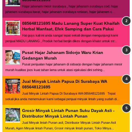
Hajar jahanam mesir surabaya , hajar jahanam surabaya cod, hajar
jahanam surabaya barat, hajar jahanam surabaya selatan, hajar jahanam s...
085648121695 Madu Lanang Super Kuat Khaifah
Herbal Manfaat, Efek Samping dan Cara Pakai
Hai guys kali ini anda sangat tepat sekali dengan mengunjungi kami
penjual MADU LANANG , Produk herbal berijin dikes dengan khaist untuk str...
Pusat Hajar Jahanam Sidorjo Waru Krian
Gedangan Murah
Pusat penjualan hajar jahanam di sidoarjo dengan hajar jahanam mesir
murah kualitas joos kuat tahan lama untuk atasi ejakulasi dini sehing...
Jual Minyak Lintah Papua Di Surabaya WA
085648121695
Jual Minyak Lintah Papua Di Surabaya WA 085648121695 Tepat
sekali jika anda menemukan kami sebagai penjual minyak lintah yang sudah di...
Grosir Minyak Lintah Punan Suku Dayak Asli -
Distributor Minyak Lintah Punan
Jual Minyak lintah Punan asli, Distributor Minyak Lintah Punan Asli
Murah, Agen Minyak lintah Punan, Grosir minyak lintah punan, Toko Minya...