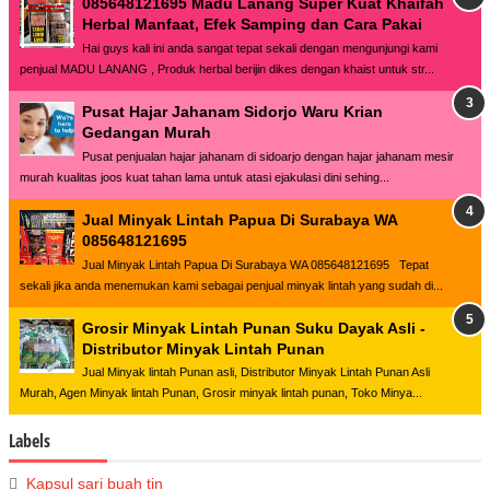
085648121695 Madu Lanang Super Kuat Khaifah
Herbal Manfaat, Efek Samping dan Cara Pakai
Hai guys kali ini anda sangat tepat sekali dengan mengunjungi kami
penjual MADU LANANG , Produk herbal berijin dikes dengan khaist untuk str...
Pusat Hajar Jahanam Sidorjo Waru Krian
Gedangan Murah
Pusat penjualan hajar jahanam di sidoarjo dengan hajar jahanam mesir
murah kualitas joos kuat tahan lama untuk atasi ejakulasi dini sehing...
Jual Minyak Lintah Papua Di Surabaya WA
085648121695
Jual Minyak Lintah Papua Di Surabaya WA 085648121695 Tepat
sekali jika anda menemukan kami sebagai penjual minyak lintah yang sudah di...
Grosir Minyak Lintah Punan Suku Dayak Asli -
Distributor Minyak Lintah Punan
Jual Minyak lintah Punan asli, Distributor Minyak Lintah Punan Asli
Murah, Agen Minyak lintah Punan, Grosir minyak lintah punan, Toko Minya...
Labels
Kapsul sari buah tin