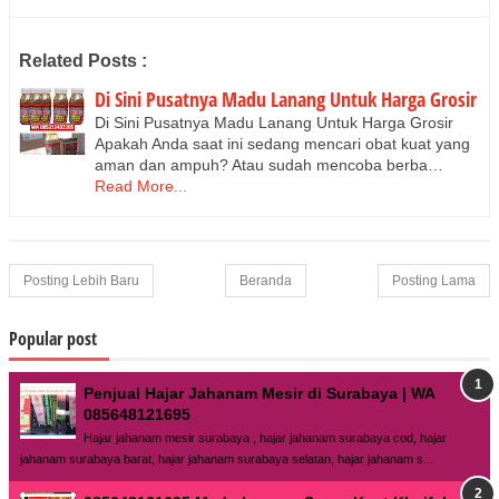
Related Posts :
Di Sini Pusatnya Madu Lanang Untuk Harga Grosir
Di Sini Pusatnya Madu Lanang Untuk Harga Grosir
Apakah Anda saat ini sedang mencari obat kuat yang
aman dan ampuh? Atau sudah mencoba berba…
Read More...
Posting Lebih Baru
Beranda
Posting Lama
Popular post
Penjual Hajar Jahanam Mesir di Surabaya | WA
085648121695
Hajar jahanam mesir surabaya , hajar jahanam surabaya cod, hajar
jahanam surabaya barat, hajar jahanam surabaya selatan, hajar jahanam s...