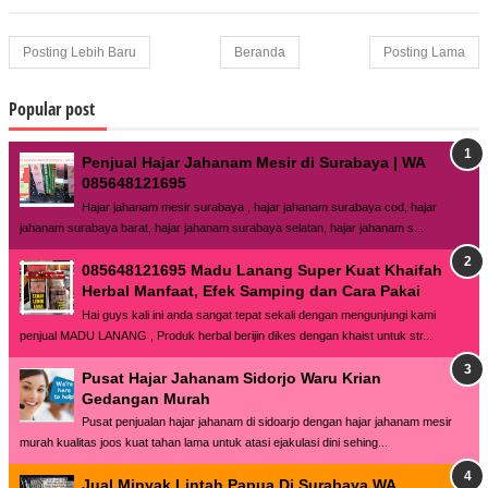
Posting Lebih Baru
Beranda
Posting Lama
Popular post
Penjual Hajar Jahanam Mesir di Surabaya | WA
085648121695
Hajar jahanam mesir surabaya , hajar jahanam surabaya cod, hajar
jahanam surabaya barat, hajar jahanam surabaya selatan, hajar jahanam s...
085648121695 Madu Lanang Super Kuat Khaifah
Herbal Manfaat, Efek Samping dan Cara Pakai
Hai guys kali ini anda sangat tepat sekali dengan mengunjungi kami
penjual MADU LANANG , Produk herbal berijin dikes dengan khaist untuk str...
Pusat Hajar Jahanam Sidorjo Waru Krian
Gedangan Murah
Pusat penjualan hajar jahanam di sidoarjo dengan hajar jahanam mesir
murah kualitas joos kuat tahan lama untuk atasi ejakulasi dini sehing...
Jual Minyak Lintah Papua Di Surabaya WA