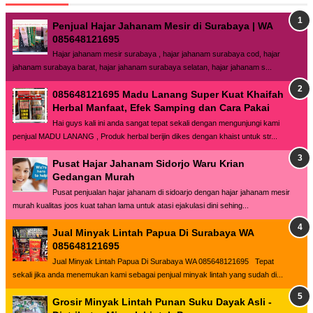
Penjual Hajar Jahanam Mesir di Surabaya | WA
085648121695
Hajar jahanam mesir surabaya , hajar jahanam surabaya cod, hajar
jahanam surabaya barat, hajar jahanam surabaya selatan, hajar jahanam s...
085648121695 Madu Lanang Super Kuat Khaifah
Herbal Manfaat, Efek Samping dan Cara Pakai
Hai guys kali ini anda sangat tepat sekali dengan mengunjungi kami
penjual MADU LANANG , Produk herbal berijin dikes dengan khaist untuk str...
Pusat Hajar Jahanam Sidorjo Waru Krian
Gedangan Murah
Pusat penjualan hajar jahanam di sidoarjo dengan hajar jahanam mesir
murah kualitas joos kuat tahan lama untuk atasi ejakulasi dini sehing...
Jual Minyak Lintah Papua Di Surabaya WA
085648121695
Jual Minyak Lintah Papua Di Surabaya WA 085648121695 Tepat
sekali jika anda menemukan kami sebagai penjual minyak lintah yang sudah di...
Grosir Minyak Lintah Punan Suku Dayak Asli -