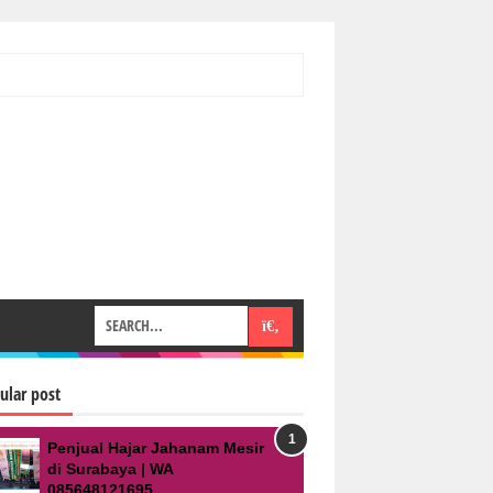
ular post
Penjual Hajar Jahanam Mesir
di Surabaya | WA
085648121695