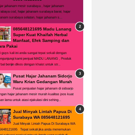
jar jahanam mesir surabaya , hajar jahanam
rabaya cod, hajar jahanam surabaya barat, hajar
hanam surabaya selatan, hajar jahanam s...
085648121695 Madu Lanang
Super Kuat Khaifah Herbal
Manfaat, Efek Samping dan
ara Pakai
i guys kali ini anda sangat tepat sekali dengan
ngunjungi kami penjual MADU LANANG , Produk
bal berijin dikes dengan khaist untuk str...
Pusat Hajar Jahanam Sidorjo
Waru Krian Gedangan Murah
Pusat penjualan hajar jahanam di sidoarjo
ngan hajar jahanam mesir murah kualitas joos kuat
an lama untuk atasi ejakulasi dini sehing...
Jual Minyak Lintah Papua Di
Surabaya WA 085648121695
Jual Minyak Lintah Papua Di Surabaya WA
5648121695 Tepat sekali jika anda menemukan