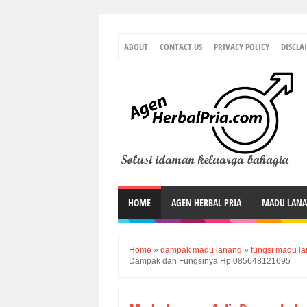
ABOUT
CONTACT US
PRIVACY POLICY
DISCLA
HOME
AGEN HERBAL PRIA
MADU LAN
Home
»
dampak madu lanang
»
fungsi madu l
Dampak dan Fungsinya Hp 085648121695