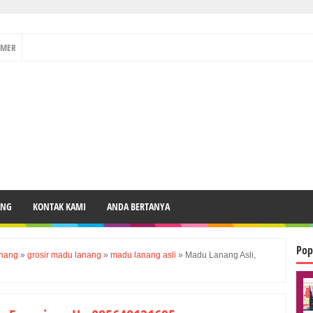
IMER
ANG
KONTAK KAMI
ANDA BERTANYA
Pop
anang
»
grosir madu lanang
»
madu lanang asli
»
Madu Lanang Asli,