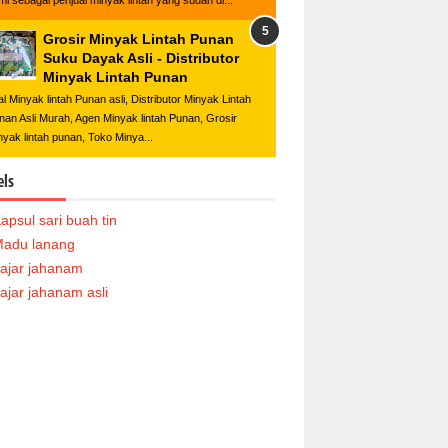
mi sebagai penjual minyak lintah yang sudah di...
Grosir Minyak Lintah Punan
Suku Dayak Asli - Distributor
Minyak Lintah Punan
al Minyak lintah Punan asli, Distributor Minyak Lintah
nan Asli Murah, Agen Minyak lintah Punan, Grosir
nyak lintah punan, Toko Minya...
els
apsul sari buah tin
adu lanang
ajar jahanam
ajar jahanam asli