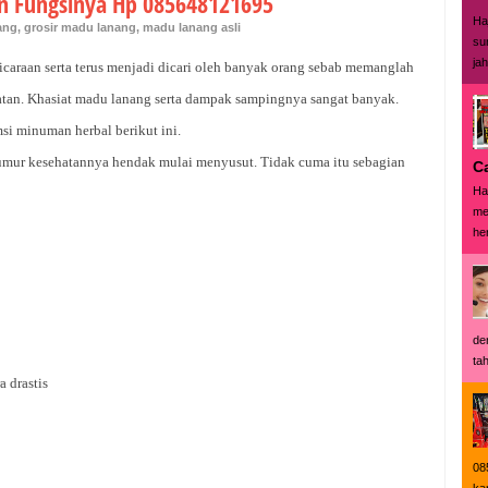
n Fungsinya Hp 085648121695
Ha
ang
,
grosir madu lanang
,
madu lanang asli
su
ja
icaraan serta terus menjadi dicari oleh banyak orang sebab memanglah
atan. Khasiat madu lanang serta dampak sampingnya sangat banyak.
si minuman herbal berikut ini.
 umur kesehatannya hendak mulai menyusut. Tidak cuma itu sebagian
C
Ha
me
her
de
tah
 drastis
08