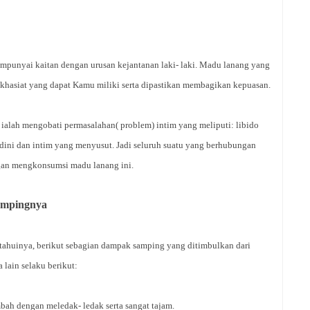
punyai kaitan dengan urusan kejantanan laki- laki. Madu lanang yang
a khasiat yang dapat Kamu miliki serta dipastikan membagikan kepuasan.
alah mengobati permasalahan( problem) intim yang meliputi: libido
i dini dan intim yang menyusut. Jadi seluruh suatu yang berhubungan
gan mengkonsumsi madu lanang ini.
ampingnya
ahuinya, berikut sebagian dampak samping yang ditimbulkan dari
 lain selaku berikut:
mbah dengan meledak- ledak serta sangat tajam.