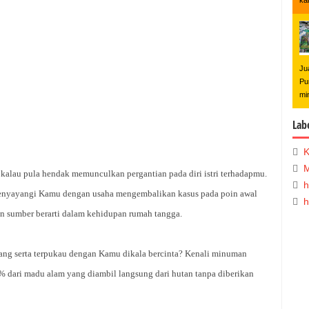
ka
Ju
Pu
mi
Lab
K
M
i kalau pula hendak memunculkan pergantian pada diri istri terhadapmu.
h
 menyayangi Kamu dengan usaha mengembalikan kasus pada poin awal
h
an sumber berarti dalam kehidupan rumah tangga.
yang serta terpukau dengan Kamu dikala bercinta? Kenali minuman
 dari madu alam yang diambil langsung dari hutan tanpa diberikan