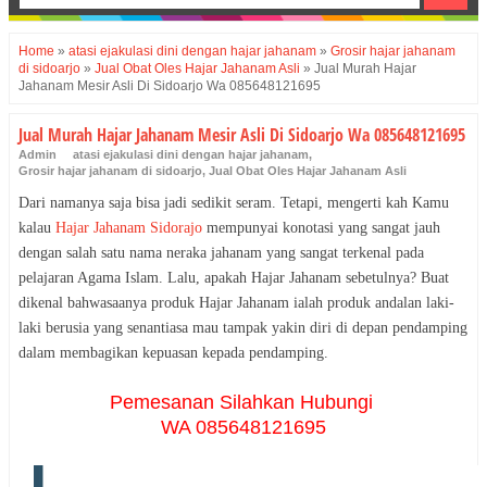
Home
»
atasi ejakulasi dini dengan hajar jahanam
»
Grosir hajar jahanam
di sidoarjo
»
Jual Obat Oles Hajar Jahanam Asli
»
Jual Murah Hajar
Jahanam Mesir Asli Di Sidoarjo Wa 085648121695
Jual Murah Hajar Jahanam Mesir Asli Di Sidoarjo Wa 085648121695
Admin
atasi ejakulasi dini dengan hajar jahanam
,
Grosir hajar jahanam di sidoarjo
,
Jual Obat Oles Hajar Jahanam Asli
Dari namanya saja bisa jadi sedikit seram. Tetapi, mengerti kah Kamu
kalau
Hajar Jahanam Sidorajo
mempunyai konotasi yang sangat jauh
dengan salah satu nama neraka jahanam yang sangat terkenal pada
pelajaran Agama Islam. Lalu, apakah Hajar Jahanam sebetulnya? Buat
dikenal bahwasaanya produk Hajar Jahanam ialah produk andalan laki-
laki berusia yang senantiasa mau tampak yakin diri di depan pendamping
dalam membagikan kepuasan kepada pendamping.
Pemesanan Silahkan Hubungi
WA 085648121695