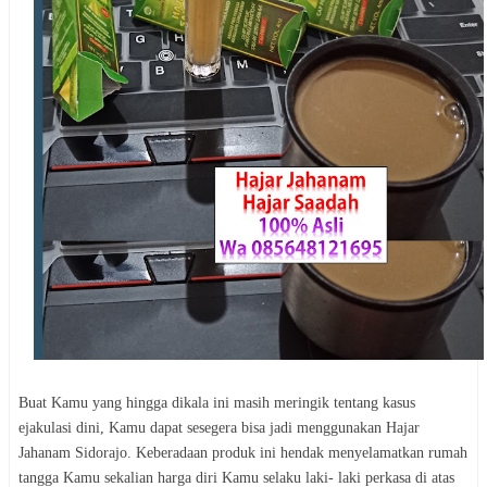
Buat Kamu yang hingga dikala ini masih meringik tentang kasus
ejakulasi dini, Kamu dapat sesegera bisa jadi menggunakan Hajar
Jahanam Sidorajo. Keberadaan produk ini hendak menyelamatkan rumah
tangga Kamu sekalian harga diri Kamu selaku laki- laki perkasa di atas