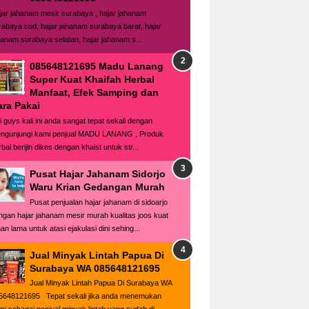
jar jahanam mesir surabaya , hajar jahanam
rabaya cod, hajar jahanam surabaya barat, hajar
hanam surabaya selatan, hajar jahanam s...
085648121695 Madu Lanang
Super Kuat Khaifah Herbal
Manfaat, Efek Samping dan
ara Pakai
i guys kali ini anda sangat tepat sekali dengan
ngunjungi kami penjual MADU LANANG , Produk
bal berijin dikes dengan khaist untuk str...
Pusat Hajar Jahanam Sidorjo
Waru Krian Gedangan Murah
Pusat penjualan hajar jahanam di sidoarjo
ngan hajar jahanam mesir murah kualitas joos kuat
an lama untuk atasi ejakulasi dini sehing...
Jual Minyak Lintah Papua Di
Surabaya WA 085648121695
Jual Minyak Lintah Papua Di Surabaya WA
5648121695 Tepat sekali jika anda menemukan