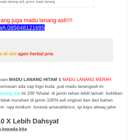
madu lanang asli, grosir madu lanang
ang juga madu lanang asli!!!!
WA 085648121695
 di sini
agen herbal pria
masan
MADU LANANG HITAM
&
MADU LANANG MERAH
kemasan ada cap logo kuda ,jual madu lanangasli ini
lanang asli
ini 100 %halal
di jamin tahan lebih lamah
buktikan
tidak murahan di jamin 100% asli original dan dari bahan
m. raja tonikum. lunasia amarablanco, sp.kayu akway
,jahe
10 X Lebih Dahsyat
 kepada kita