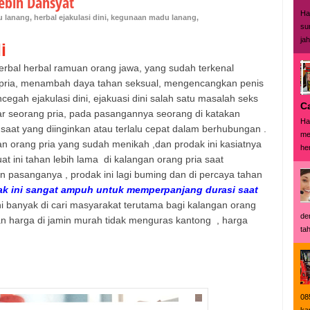
Lebih Dahsyat
Ha
u lanang
,
herbal ejakulasi dini
,
kegunaan madu lanang
,
su
ja
i
rbal herbal ramuan orang jawa, yang sudah terkenal
 pria, menambah daya tahan seksual, mengencangkan penis
egah ejakulasi dini, ejakuasi dini salah satu masalah seks
C
sar seorang pria, pada pasangannya seorang di katakan
Ha
i saat yang diinginkan atau terlalu cepat dalam berhubungan .
me
gan orang pria yang sudah menikah ,dan prodak ini kasiatnya
her
at ini tahan lebih lama
di kalangan orang pria saat
pasanganya , prodak ini lagi buming dan di percaya tahan
ak ini sangat ampuh untuk memperpanjang durasi saat
 ini banyak di cari masyarakat terutama bagi kalangan orang
de
dan harga di jamin murah tidak menguras kantong
, harga
tah
08