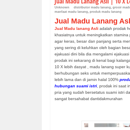
Jual Madu Lanang Asli | 10 X 
Unknown
distributor madu lanang
,
grosir mad
manfaat madu lanang
,
produk madu lanang
Jual Madu Lanang Asl
Jual Madu lanang Asli
adalah prodak he
khasiatnya untuk meningkatkan stamina
agar keras, besar dan panjang serta menc
yang sering di keluhkan oleh bagian be
ejakuasi dini bila dia mengalami ejakuas
prodak ini sekarang di kenal bagi kalan
10 X lebih dasyat , madu lanang super ku
berhubungan seks untuk memperpuaskan 
lebih lama dan di jamin halal 100%
prod
hubungan suami istri
, prodak ini saat
pria yang sudah bersetatus suami istri 
sangat bersahabat dantidakmurahan