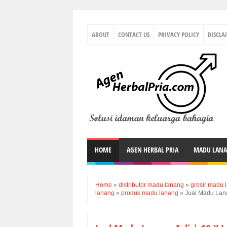
ABOUT
CONTACT US
PRIVACY POLICY
DISCLA
HOME
AGEN HERBAL PRIA
MADU LAN
Home
»
distributor madu lanang
»
grosir madu 
lanang
»
produk madu lanang
»
Jual Madu Lana