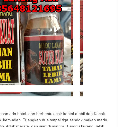
asan ada botol
dan berbentuk cair kental ambil dan Kocok
n .kemudian
Tuangkan dua smpai tiga sendok makan madu
tih. Aduk merata
dan siap di minum. Tunggu kurang
lebih