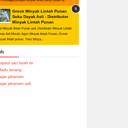
mi sebagai penjual minyak lintah yang sudah di...
Grosir Minyak Lintah Punan
Suku Dayak Asli - Distributor
Minyak Lintah Punan
al Minyak lintah Punan asli, Distributor Minyak Lintah
nan Asli Murah, Agen Minyak lintah Punan, Grosir
nyak lintah punan, Toko Minya...
els
apsul sari buah tin
adu lanang
ajar jahanam
ajar jahanam asli