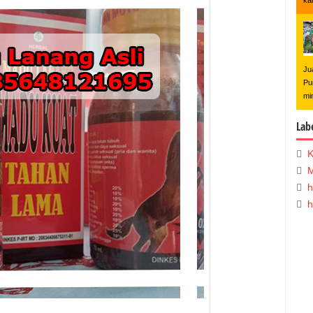
ka
Ju
Pu
mi
Lab
K
M
h
h