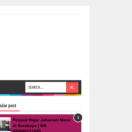
ular post
Penjual Hajar Jahanam Mesir
di Surabaya | WA
085648121695