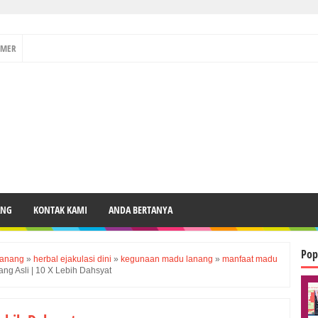
IMER
ANG
KONTAK KAMI
ANDA BERTANYA
Pop
lanang
»
herbal ejakulasi dini
»
kegunaan madu lanang
»
manfaat madu
ng Asli | 10 X Lebih Dahsyat