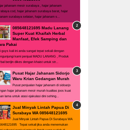
jar jahanam mesir surabaya , hajar jahanam
rabaya cod, hajar jahanam surabaya barat, hajar
hanam surabaya selatan, hajar jahanam s...
085648121695 Madu Lanang
Super Kuat Khaifah Herbal
Manfaat, Efek Samping dan
ara Pakai
i guys kali ini anda sangat tepat sekali dengan
ngunjungi kami penjual MADU LANANG , Produk
bal berijin dikes dengan khaist untuk str...
Pusat Hajar Jahanam Sidorjo
Waru Krian Gedangan Murah
Pusat penjualan hajar jahanam di sidoarjo
ngan hajar jahanam mesir murah kualitas joos kuat
an lama untuk atasi ejakulasi dini sehing...
Jual Minyak Lintah Papua Di
Surabaya WA 085648121695
Jual Minyak Lintah Papua Di Surabaya WA
5648121695 Tepat sekali jika anda menemukan