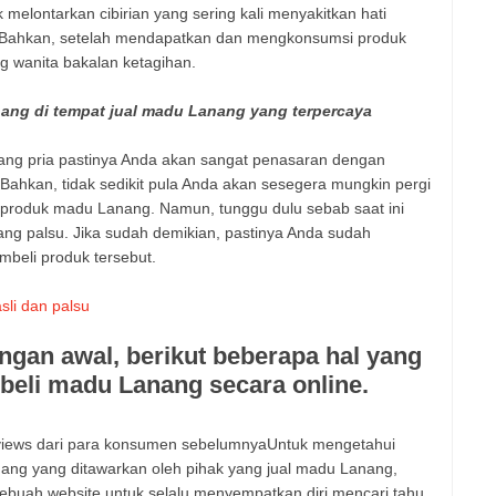
k melontarkan cibirian yang sering kali menyakitkan hati
 Bahkan, setelah mendapatkan dan mengkonsumsi produk
ng wanita bakalan ketagihan.
ang di tempat jual madu Lanang yang terpercaya
orang pria pastinya Anda akan sangat penasaran dengan
 Bahkan, tidak sedikit pula Anda akan sesegera mungkin pergi
 produk madu Lanang. Namun, tunggu dulu sebab saat ini
ang palsu. Jika sudah demikian, pastinya Anda sudah
mbeli produk tersebut.
li dan palsu
ngan awal, berikut beberapa hal yang
beli madu Lanang secara online.
iews dari para konsumen sebelumnyaUntuk mengetahui
ng yang ditawarkan oleh pihak yang jual madu Lanang,
ebuah website untuk selalu menyempatkan diri mencari tahu