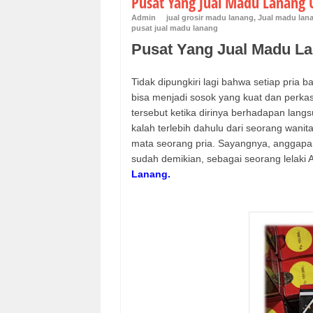
Pusat Yang Jual Madu Lanang U
Admin
jual grosir madu lanang
,
Jual madu lana
pusat jual madu lanang
Pusat Yang Jual Madu Lan
Tidak dipungkiri lagi bahwa setiap pria
bisa menjadi sosok yang kuat dan perk
tersebut ketika dirinya berhadapan lang
kalah terlebih dahulu dari seorang wani
mata seorang pria. Sayangnya, anggapan
sudah demikian, sebagai seorang lelaki
Lanang.