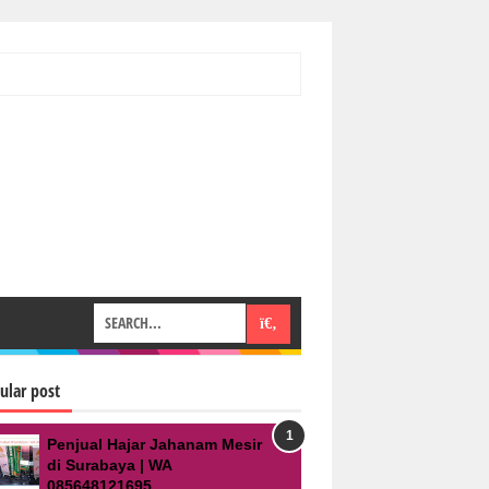
ular post
Penjual Hajar Jahanam Mesir
di Surabaya | WA
085648121695