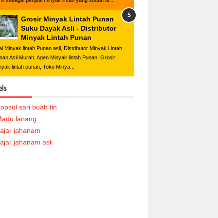
mi sebagai penjual minyak lintah yang sudah di...
Grosir Minyak Lintah Punan
Suku Dayak Asli - Distributor
Minyak Lintah Punan
al Minyak lintah Punan asli, Distributor Minyak Lintah
nan Asli Murah, Agen Minyak lintah Punan, Grosir
nyak lintah punan, Toko Minya...
els
apsul sari buah tin
adu lanang
ajar jahanam
ajar jahanam asli