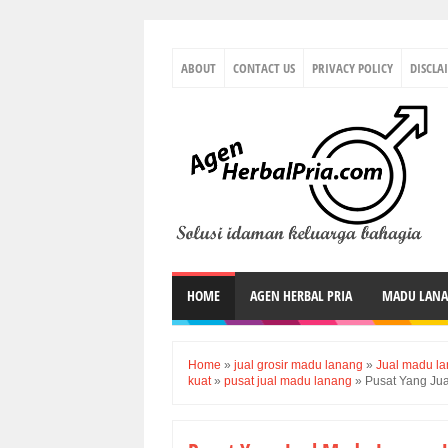
ABOUT
CONTACT US
PRIVACY POLICY
DISCLA
HOME
AGEN HERBAL PRIA
MADU LAN
Home
»
jual grosir madu lanang
»
Jual madu la
kuat
»
pusat jual madu lanang
»
Pusat Yang Jua