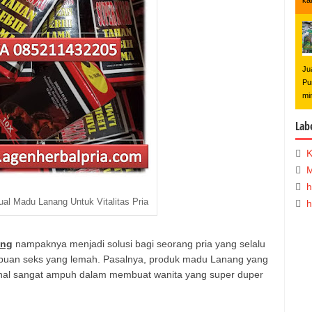
ka
Ju
Pu
mi
Lab
K
M
h
al Madu Lanang Untuk Vitalitas Pria
h
ang
nampaknya menjadi solusi bagi seorang pria yang selalu
puan seks yang lemah. Pasalnya, produk madu Lanang yang
ikenal sangat ampuh dalam membuat wanita yang super duper