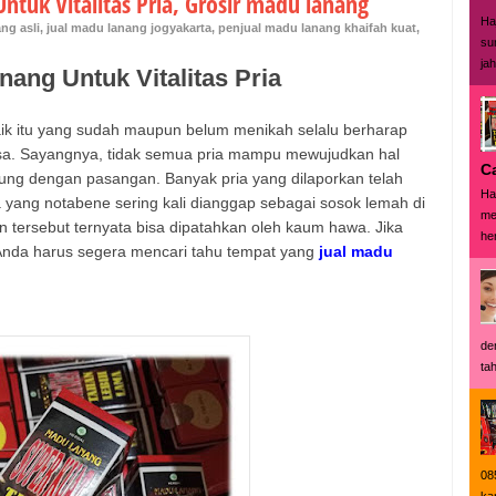
ntuk Vitalitas Pria, Grosir madu lanang
Ha
ng asli
,
jual madu lanang jogyakarta
,
penjual madu lanang khaifah kuat
,
su
ja
ang Untuk Vitalitas Pria
 baik itu yang sudah maupun belum menikah selalu berharap
asa. Sayangnya, tidak semua pria mampu mewujudkan hal
C
sung dengan pasangan. Banyak pria yang dilaporkan telah
Ha
ta yang notabene sering kali dianggap sebagai sosok lemah di
me
 tersebut ternyata bisa dipatahkan oleh kaum hawa. Jika
her
 Anda harus segera mencari tahu tempat yang
jual madu
de
tah
08