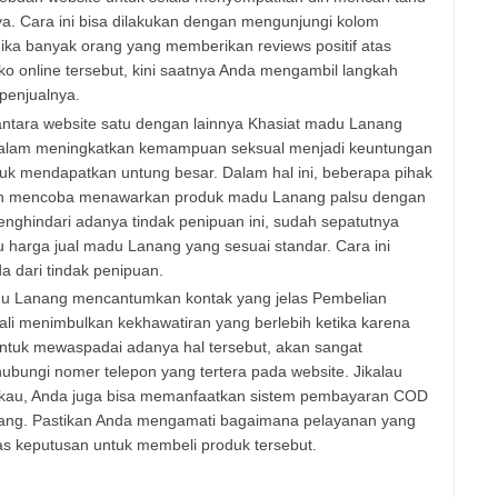
a. Cara ini bisa dilakukan dengan mengunjungi kolom
Jika banyak orang yang memberikan reviews positif atas
 online tersebut, kini saatnya Anda mengambil langkah
penjualnya.
tara website satu dengan lainnya Khasiat madu Lanang
a dalam meningkatkan kemampuan seksual menjadi keuntungan
tuk mendapatkan untung besar. Dalam hal ini, beberapa pihak
an mencoba menawarkan produk madu Lanang palsu dengan
ghindari adanya tindak penipuan ini, sudah sepatutnya
harga jual madu Lanang yang sesuai standar. Cara ini
 dari tindak penipuan.
adu Lanang mencantumkan kontak yang jelas Pembelian
kali menimbulkan kekhawatiran yang berlebih ketika karena
 untuk mewaspadai adanya hal tersebut, akan sangat
bungi nomer telepon yang tertera pada website. Jikalau
angkau, Anda juga bisa memanfaatkan sistem pembayaran COD
nang. Pastikan Anda mengamati bagaimana pelayanan yang
tas keputusan untuk membeli produk tersebut.